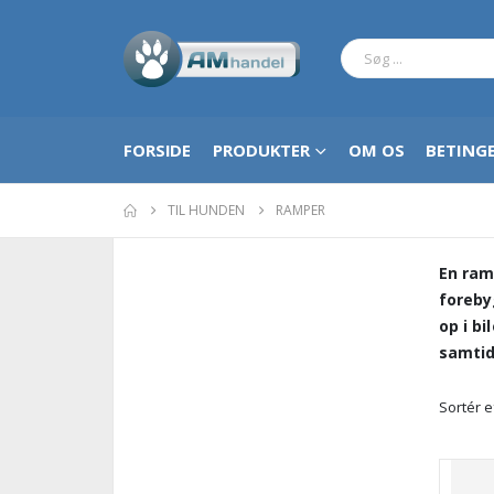
FORSIDE
PRODUKTER
OM OS
BETINGE
TIL HUNDEN
RAMPER
En ram
foreby
op i bi
samtid
Sortér e