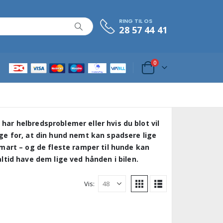
RING TIL OS
28 57 44 41
0
 har helbredsproblemer eller hvis du blot vil
e for, at din hund nemt kan spadsere lige
 smart – og de fleste ramper til hunde kan
tid have dem lige ved hånden i bilen.
Vis: