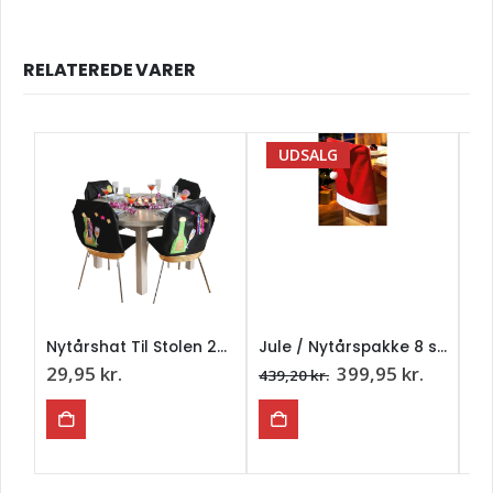
RELATEREDE VARER
UDSALG
Nytårshat Til Stolen 2025 “Champagne”
Jule / Nytårspakke 8 stk.
Den
Den
29,95
kr.
399,95
kr.
29
439,20
kr.
oprindelige
aktuell
pris
pris
var:
er:
439,20 kr..
399,95 k