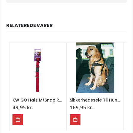
RELATEREDE VARER
KW GO Hals M/Snap Rød 1,5X34-48 cm.
Sikkerhedssele Til Hunden “X-Large”
49,95
kr.
169,95
kr.
16