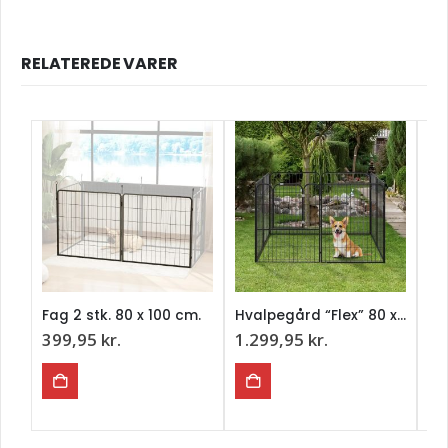
RELATEREDE VARER
Fag 2 stk. 80 x 100 cm.
Hvalpegård “Flex” 80 x 100 cm.
399,95
kr.
1.299,95
kr.
1.