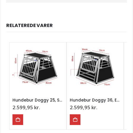
RELATEREDE VARER
Hundebur Doggy 25, Stort Transportbur Med Kant
Hundebur Doggy 36, Enkelt, Med Kant
2.599,95
kr.
2.599,95
kr.
2.