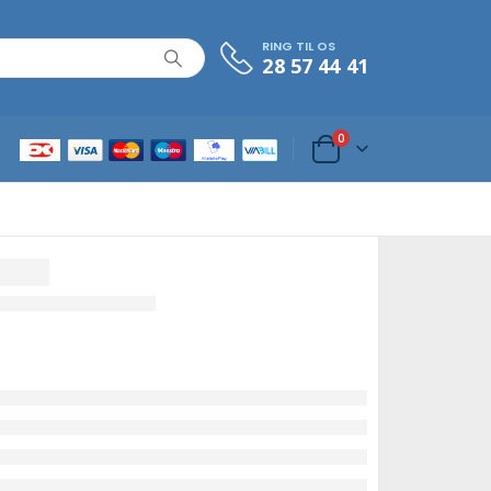
RING TIL OS
28 57 44 41
0