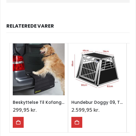
RELATEREDE VARER
Beskyttelse Til Kofangeren 80 cm.
Hundebur Doggy 09, Transportbur, Enkelt
299,95
kr.
2.599,95
kr.
1.