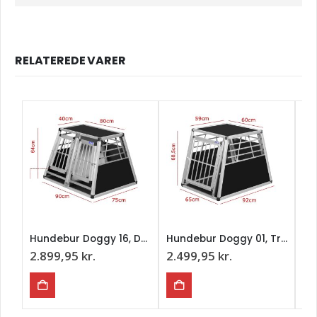
RELATEREDE VARER
Hundebur Doggy 16, Dobbelt Transportbur Med Kant
Hundebur Doggy 01, Transportbur, Enkelt
2.899,95
kr.
2.499,95
kr.
2.