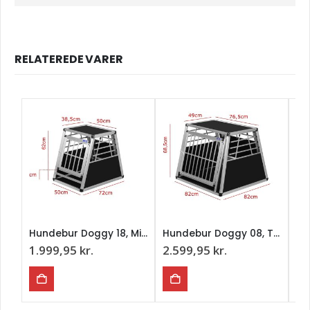
RELATEREDE VARER
Hundebur Doggy 18, Mindre Transportbur, Enkelt
Hundebur Doggy 08, Transportbur, Enkelt
1.999,95
kr.
2.599,95
kr.
2.