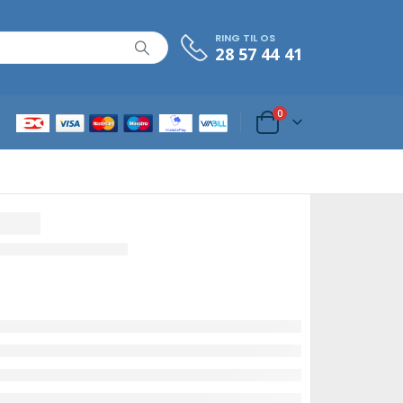
RING TIL OS
28 57 44 41
0