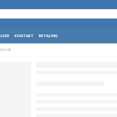
LSER
KONTAKT
BETALING
GGY 68