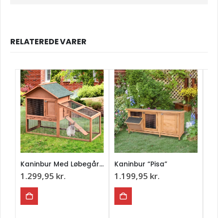
RELATEREDE VARER
Kaninbur Med Løbegård “Gøteborg”
Kaninbur “Pisa”
1.299,95
kr.
1.199,95
kr.
1.