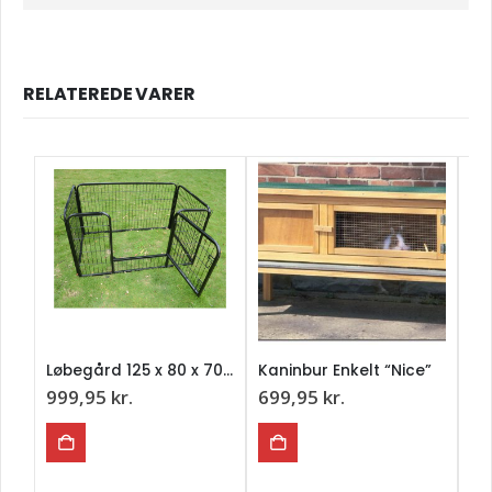
RELATEREDE VARER
Løbegård 125 x 80 x 70 cm.
Kaninbur Enkelt “Nice”
999,95
kr.
699,95
kr.
1.
1.